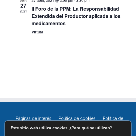
27 abril, 2021 @ 2:00 pm
-
3:30 pm
ABR
27
II Foro de la PPM: La Responsabilidad
2021
Extendida del Productor aplicada a los
medicamentos
Virtual
Páginas de interés
Política de cookies
Política de
privacidad
Este sitio web utiliza cookies. ¿Para qué se utilizan?