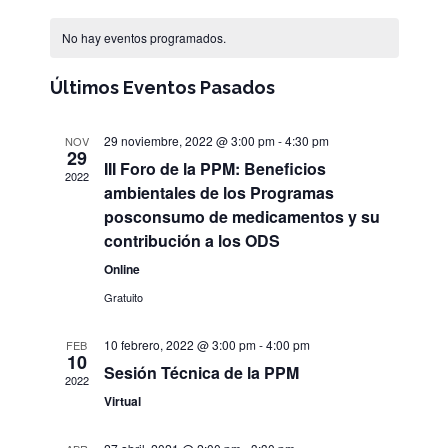
de
Selecciona
Calendario
vistas
la
búsqueda
No hay eventos programados.
de
de
fecha.
y
Evento
Eventos
vistas
Últimos Eventos Pasados
de
Eventos
29 noviembre, 2022 @ 3:00 pm
-
4:30 pm
NOV
29
III Foro de la PPM: Beneficios
2022
ambientales de los Programas
posconsumo de medicamentos y su
contribución a los ODS
Online
Gratuito
10 febrero, 2022 @ 3:00 pm
-
4:00 pm
FEB
10
Sesión Técnica de la PPM
2022
Virtual