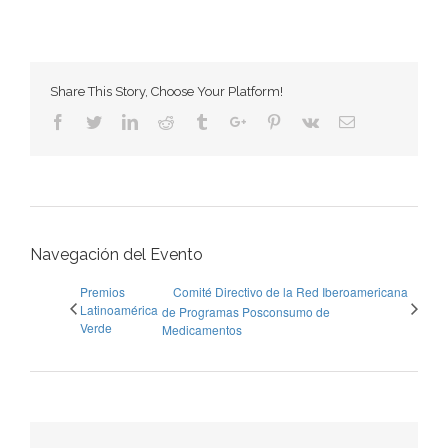
Share This Story, Choose Your Platform!
Facebook
Twitter
Linkedin
Reddit
Tumblr
Google+
Pinterest
Vk
Email
Navegación del Evento
Premios
Comité Directivo de la Red Iberoamericana
Latinoamérica
de Programas Posconsumo de
Verde
Medicamentos