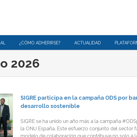
RAL
¿CÓMO ADHERIRSE?
ACTUALIDAD
PLATAFO
to 2026
SIGRE participa en la campaña ODS por ban
desarrollo sostenible
SIGRE se ha unido un año más a la campaña #ODSpo
la ONU España. Este esfuerzo conjunto del sector
modelo de colaboración que contribuye no solo a la 