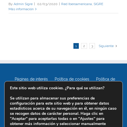
By
Admin Sigre
|
02/03/2020
|
Red Iberoamericana
,
SIGRE
Más información
1
2
3
Siguiente
Páginas de interés
Política de cookies
Política de
privacidad
Este sitio web utiliza cookies. ¿Para qué se utilizan?
Se utilizan para almacenar sus preferencias de
configuración para este sitio web y para obtener datos
estadísticos acerca de su navegación en él, en ningún caso
se recogen datos de carácter personal. Haga clic en
"Aceptar" para aceptarlas todas o en "Ajustes" para
obtener más información y seleccionar manualmente