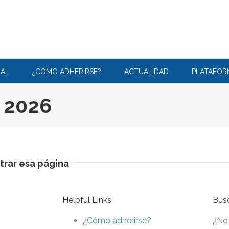
RAL
¿CÓMO ADHERIRSE?
ACTUALIDAD
PLATAFO
 2026
trar esa página
Helpful Links
Bus
¿Cómo adherirse?
¿No 