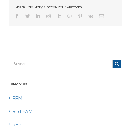
Share This Story, Choose Your Platform!
Facebook
Twitter
Linkedin
Reddit
Tumblr
Google+
Pinterest
Vk
Email
Categorías
PPM
Red EAMI
REP