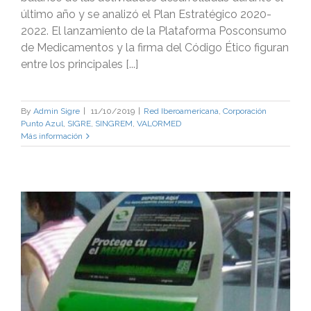
último año y se analizó el Plan Estratégico 2020-
2022. El lanzamiento de la Plataforma Posconsumo
de Medicamentos y la firma del Código Ético figuran
entre los principales [...]
By
Admin Sigre
|
11/10/2019
|
Red Iberoamericana
,
Corporación
Punto Azul
,
SIGRE
,
SINGREM
,
VALORMED
Más información