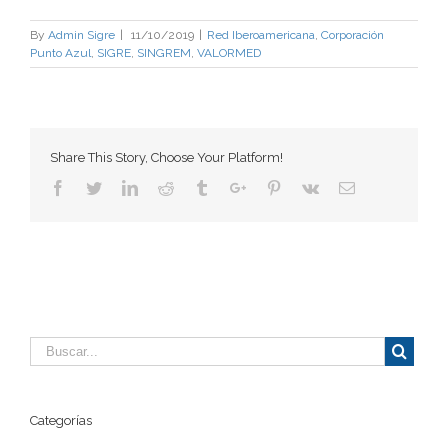
By
Admin Sigre
|
11/10/2019
|
Red Iberoamericana
,
Corporación
Punto Azul
,
SIGRE
,
SINGREM
,
VALORMED
Share This Story, Choose Your Platform!
Facebook
Twitter
Linkedin
Reddit
Tumblr
Google+
Pinterest
Vk
Email
Categorías