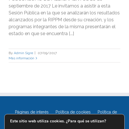
septiembre de 2017 Le invitamos a asistir a esta
Sesión Pública en la que se analizarán los resultados
alcanzados por la RIPPM desde su creación, y los
programas integrantes de la misma presentarán el
estado en que se encuentra [...]
By
Admin Sigre
|
07/09/2017
Más información
Páginas de interés
Política de cookies
Política de
privacidad
Este sitio web utiliza cookies. ¿Para qué se utilizan?